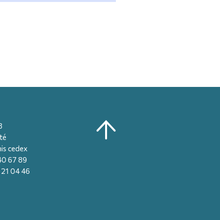
8
té
is cedex
 40 67 89
8 21 04 46