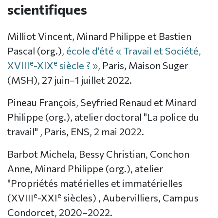
scientifiques
Milliot Vincent, Minard Philippe et Bastien
Pascal (org.),
école d’été « Travail et Société,
e
e
XVIII
-XIX
siècle ? »
, Paris, Maison Suger
(MSH), 27 juin–1 juillet 2022.
Pineau François, Seyfried Renaud et Minard
Philippe (org.), atelier doctoral "La police du
travail" , Paris, ENS, 2 mai 2022.
Barbot Michela, Bessy Christian, Conchon
Anne, Minard Philippe (org.), atelier
"Propriétés matérielles et immatérielles
e
e
(XVIII
-XXI
siècles) , Aubervilliers, Campus
Condorcet, 2020–2022.