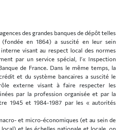
’agences des grandes banques de dépôt telles
 (fondée en 1864) a suscité en leur sein
e interne visant au respect local des normes
ment par un service spécial, l’« Inspection
a Banque de France. Dans le même temps, la
crédit et du système bancaires a suscité le
le externe visant à faire respecter les
nées par la profession organisée et par la
tre 1945 et 1984-1987 par les « autorités
 macro- et micro-économiques (et au sein de
e local) et les échelles nationale et locale, on