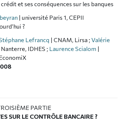
 crédit et ses conséquences sur les banques
beyran
| université Paris 1, CEPII
ourd’hui ?
Stéphane Lefrancq
| CNAM, Lirsa ;
Valérie
s Nanterre, IDHES ;
Laurence Scialom
|
e-EconomiX
 2008
TROISIÈME PARTIE
ES SUR LE CONTRÔLE BANCAIRE ?