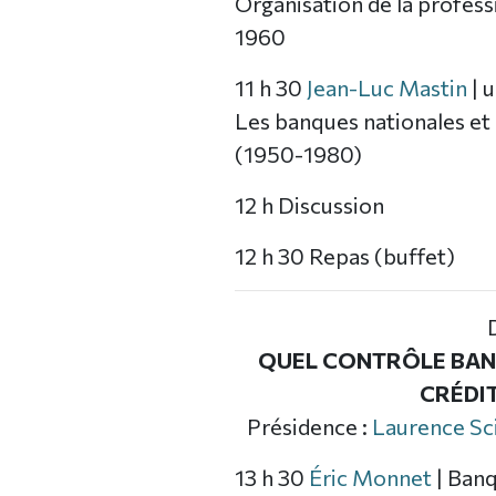
Organisation de la profess
1960
11 h 30
Jean-Luc Mastin
| 
Les banques nationales et l
(1950-1980)
12 h Discussion
12 h 30 Repas (buffet)
QUEL CONTRÔLE BANC
CRÉDIT
Présidence :
Laurence Sc
13 h 30
Éric Monnet
| Banq