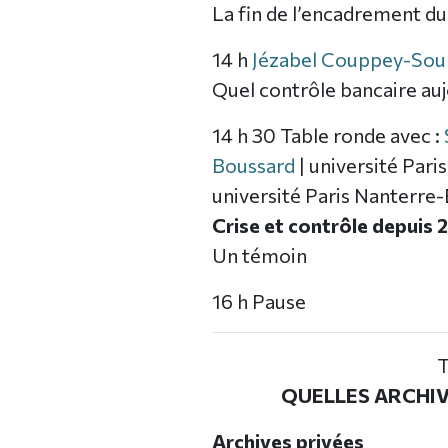
La fin de l’encadrement du
14 h
Jézabel Couppey-Sou
Quel contrôle bancaire auj
14 h 30 Table ronde avec :
Boussard
| université Pari
université Paris Nanterr
Crise et contrôle depuis
Un témoin
16 h Pause
QUELLES ARCHIV
Archives privées