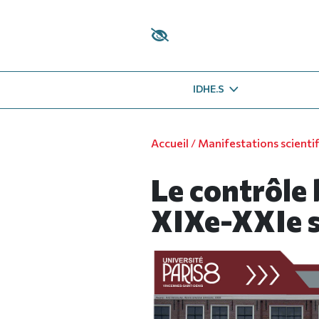
Panneau de gestion des cookies
IDHE.S
Accueil
/
Manifestations scienti
Le contrôle 
XIXe-XXIe s