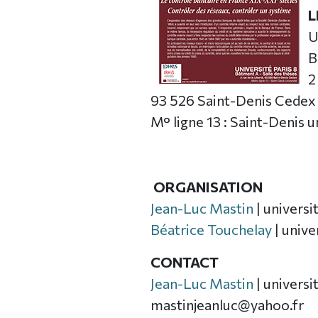
L
U
B
2
93 526 Saint-Denis Cedex
M° ligne 13 : Saint-Denis u
ORGANISATION
Jean-Luc Mastin
| universi
Béatrice Touchelay
| unive
CONTACT
Jean-Luc Mastin
| universi
mastinjeanluc@yahoo.fr