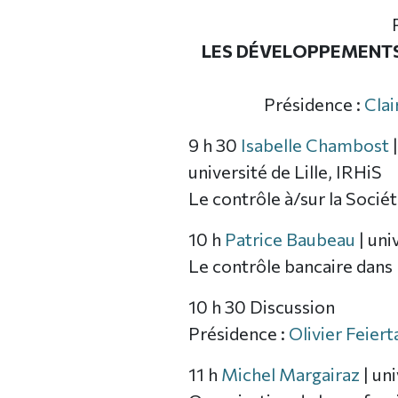
LES DÉVELOPPEMENTS
Présidence :
Clai
9 h 30
Isabelle Chambost
université de Lille, IRHiS
Le contrôle à/sur la Soci
10 h
Patrice Baubeau
| uni
Le contrôle bancaire dans 
10 h 30 Discussion
Présidence :
Olivier Feiert
11 h
Michel Margairaz
| un