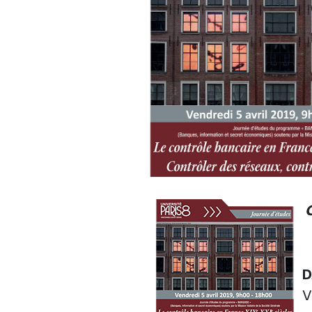
C
D
V